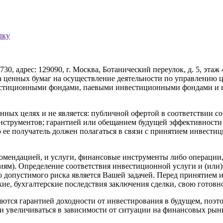
лку
рес: 129090, г. Москва, Ботанический переулок, д. 5, этаж 4,
а ценных бумаг на осуществление деятельности по управлению ц
вестиционными фондами, паевыми инвестиционными фондами и 
ых целях и не является: публичной офертой в соответствии со 
нструментов; гарантией или обещанием будущей эффективности 
ю ее получатель должен полагаться в связи с принятием инвест
мендацией, и услуги, финансовые инструменты либо операции, 
м). Определение соответствия инвестиционной услуги и (или)
допустимого риска является Вашей задачей. Перед принятием 
ие, бухгалтерские последствия заключения сделки, свою готовн
яются гарантией доходности от инвестирования в будущем, поэ
к и увеличиваться в зависимости от ситуации на финансовых рын