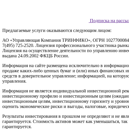
Подписка на рассы
Предлагаемые услуги оказываются следующим лицом:
АО «Управляющая Компания ТРИНФИКО», ОГРН 1027700084730, ад
7(495) 725-2520. Лицензия профессионального участника рынк
Лицензия на осуществление деятельности по управлению ин
выдана 24.09.2002 ФКЦБ России.
Информация на сайте размещена исключительно в информационн
продаже каких-либо ценных бумаг и (или) иных финансовых и
средств в доверительное управление; информацией, на котору
управления.
Информация не является индивидуальной инвестиционной реко
инвестиционному профилю и инвестиционным целям (ожидания
инвестиционным целям, инвестиционному горизонту и уровню 
оценить экономические риски и выгоды, налоговые, юридическ
Результаты инвестирования в прошлом не определяют и не явл
гарантируется. Стоимость активов может как уменьшаться, та
гарантируется.