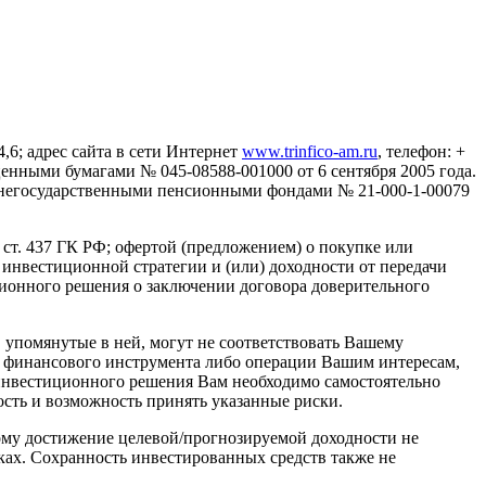
6; адрес сайта в сети Интернет
www.trinfico-аm.ru
, телефон: +
енными бумагами № 045-08588-001000 от 6 сентября 2005 года.
негосударственными пенсионными фондами № 21-000-1-00079
ст. 437 ГК РФ; офертой (предложением) о покупке или
инвестиционной стратегии и (или) доходности от передачи
иционного решения о заключении договора доверительного
упомянутые в ней, могут не соответствовать Вашему
 финансового инструмента либо операции Вашим интересам,
инвестиционного решения Вам необходимо самостоятельно
ость и возможность принять указанные риски.
тому достижение целевой/прогнозируемой доходности не
ках. Сохранность инвестированных средств также не