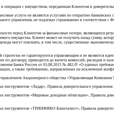
ки и операции с имуществом, переданным Клиентом в доверитель
ые услуги не являются услугами по открытию банковских сче
го управления, не подлежат страхованию в соответствии с Фе
сти перед Клиентом за финансовые потери, являющиеся резул
яемого имущества. Клиент может не получить назад сумму, кото
охода могут повлиять, в том числе, существенные экономически
ой стратегии не гарантируются управляющим и не являются иде
ие по договору, приводится до вычета комиссий, расходов и нал
ожения Банка России от 03.08.2015 № 482-П «О единых требова
ации, а также требованиях, направленных на исключение конф
 управлением Акционерного общества «Управляющая Компани
инструментов «Лидар», Правила доверительного управления за
 инструментов «Мировые доходные облигации», Правила довер
 инструментов «ТРИНФИКО Капиталист», Правила доверительн