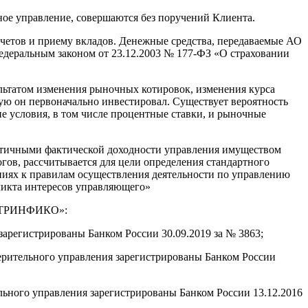
ное управление, совершаются без поручений Клиента.
тов и приему вкладов. Денежные средства, передаваемые АО
деральным законом от 23.12.2003 № 177-ФЗ «О страховании
ьтатом изменения рыночных котировок, изменения курса
рую он первоначально инвестировал. Существует вероятность
е условия, в том числе процентные ставки, и рыночные
нтичными фактической доходности управления имуществом
огов, рассчитывается для цели определения стандартного
ниях к правилам осуществления деятельности по управлению
ликта интересов управляющего»
я ТРИНФИКО»:
регистрированы Банком России 30.09.2019 за № 3863;
ительного управления зарегистрированы Банком России
ого управления зарегистрированы Банком России 13.12.2016