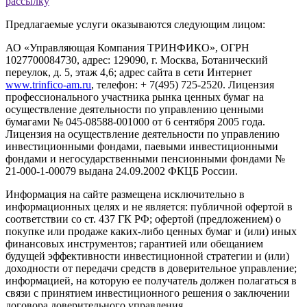
рассылку
Предлагаемые услуги оказываются следующим лицом:
АО «Управляющая Компания ТРИНФИКО», ОГРН
1027700084730, адрес: 129090, г. Москва, Ботанический
переулок, д. 5, этаж 4,6; адрес сайта в сети Интернет
www.trinfico-аm.ru
, телефон: + 7(495) 725-2520. Лицензия
профессионального участника рынка ценных бумаг на
осуществление деятельности по управлению ценными
бумагами № 045-08588-001000 от 6 сентября 2005 года.
Лицензия на осуществление деятельности по управлению
инвестиционными фондами, паевыми инвестиционными
фондами и негосударственными пенсионными фондами №
21-000-1-00079 выдана 24.09.2002 ФКЦБ России.
Информация на сайте размещена исключительно в
информационных целях и не является: публичной офертой в
соответствии со ст. 437 ГК РФ; офертой (предложением) о
покупке или продаже каких-либо ценных бумаг и (или) иных
финансовых инструментов; гарантией или обещанием
будущей эффективности инвестиционной стратегии и (или)
доходности от передачи средств в доверительное управление;
информацией, на которую ее получатель должен полагаться в
связи с принятием инвестиционного решения о заключении
договора доверительного управления.