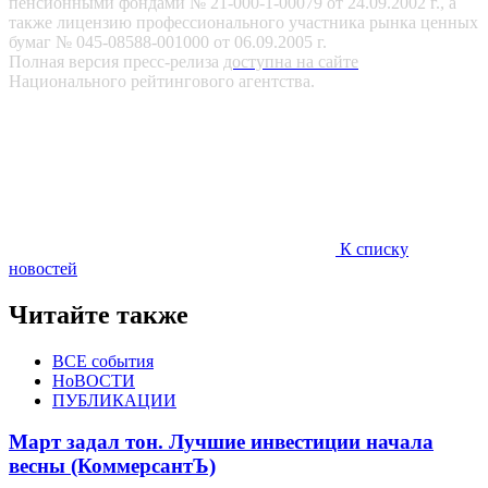
пенсионными фондами № 21-000-1-00079 от 24.09.2002 г., а
также лицензию профессионального участника рынка ценных
бумаг № 045-08588-001000 от 06.09.2005 г.
Полная версия пресс-релиза
доступна на сайте
Национального рейтингового агентства.
К списку
новостей
Читайте также
ВСЕ события
НоВОСТИ
ПУБЛИКАЦИИ
Март задал тон. Лучшие инвестиции начала
весны (КоммерсантЪ)