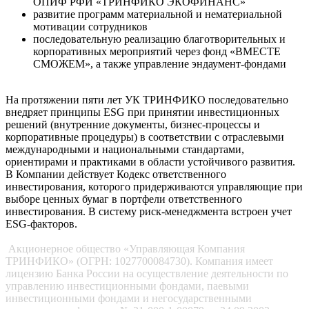
ОПИФ РФИ «ТРИНФИКО ЭКОФИНАНС»
развитие программ материальной и нематериальной
мотивации сотрудников
последовательную реализацию благотворительных и
корпоративных мероприятий через фонд «ВМЕСТЕ
СМОЖЕМ», а также управление эндаумент-фондами
На протяжении пяти лет УК ТРИНФИКО последовательно
внедряет принципы ESG при принятии инвестиционных
решений (внутренние документы, бизнес-процессы и
корпоративные процедуры) в соответствии с отраслевыми
международными и национальными стандартами,
ориентирами и практиками в области устойчивого развития.
В Компании действует Кодекс ответственного
инвестирования, которого придерживаются управляющие при
выборе ценных бумаг в портфели ответственного
инвестирования. В систему риск-менеджмента встроен учет
ESG-факторов.
Акционерное общество «Управляющая Компания
ТРИНФИКО» (ОГРН: 1027700084730). Компания имеет
лицензию Банка России на осуществление деятельности по
управлению инвестиционными фондами, паевыми
инвестиционными фондами и негосударственными