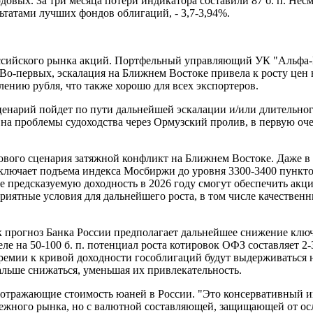
годовых. За три месяца потери индикатора составили 87 б. п. 
ьтатами лучших фондов облигаций, - 3,7-3,94%.
ссийского рынка акций. Портфельный управляющий УК "Альфа-
Во-первых, эскалация на Ближнем Востоке привела к росту цен
ению рубля, что также хорошо для всех экспортеров.
ценарий пойдет по пути дальнейшей эскалации и/или длительного 
а проблемы судоходства через Ормузский пролив, в первую оче
ового сценария затяжной конфликт на Ближнем Востоке. Даже в 
сключает подъема индекса Мосбиржи до уровня 3300-3400 пункто
лее предсказуемую доходность в 2026 году смогут обеспечить ак
иятные условия для дальнейшего роста, в том числе качественн
к прогноз Банка России предполагает дальнейшее снижение клю
еле на 50-100 б. п. потенциал роста котировок ОФЗ составляет 
емии к кривой доходности гособлигаций будут выдерживаться на 
альше снижаться, уменьшая их привлекательность.
отражающие стоимость юаней в России. "Это консервативный и
ежного рынка, но с валютной составляющей, защищающей от ос