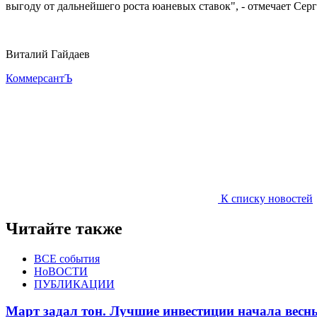
выгоду от дальнейшего роста юаневых ставок", - отмечает Сер
Виталий Гайдаев
КоммерсантЪ
К списку новостей
Читайте также
ВСЕ события
НоВОСТИ
ПУБЛИКАЦИИ
Март задал тон. Лучшие инвестиции начала весн