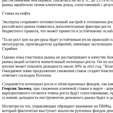
рассчитываемая Мосбиржей, снизилась на 66 б. п., до 15,19% 
рынка заработали своим клиентам доход, сопоставимый с резул
Ставка на нефть
Эксперты сохраняют оптимистичный настрой в отношении ро
российского рынка появились дополнительные факторы роста. 
бюджетного правила, что может привести к устойчивому ослабл
"Если рост цен на ресурсы будет устойчивым (если иранский с
металлургов, производители удобрений, имеющие экспозицию н
Скрябин.
Однако пока участники рынка не рассматривают в качестве баз
рынка акций остается значительный потенциал роста. Он не и
вполне может показать доходность около 30% за этот год. "Бо
Ожидаемое нами продолжение снижения ставок создает благопр
отмечает господин Потехин.
Сохраняется потенциал роста и облигационных фондов, так ка
Георгия Засеева
, при снижении ключевой ставки в марте - апр
корпоративного сегмента темпы роста будут сопоставимыми, пр
условиях доходность инструментов денежного рынка будет и д
Несмотря на это, управляющие обращают внимание на ПИФы, 
который фактически выступает аналогом рублевых фондов ден