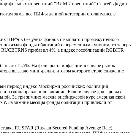
ента портфельных инвестиций "ВИМ Инвестиций" Сергей Дюдин.
 итогам зимы все ПИФы данной категории столкнулись с
аких ПИФов без учета фондов с выплатой промежуточного
ьтат показали фонды облигаций с переменным купоном, то теперь
ций RUCBTRNS прибавил 4%, а индекс гособлигаций RGBITR
. п., до 15,5%. На фоне роста инфляции в январе рынок
лятора вызвало мини-ралли, итогом которого стало снижение
тный период индекс Мосбиржи российских облигаций,
ли разнонаправленное влияние. Если в случае долларовых
ьной. За три зимних месяца внебиржевой курс американской
б./CNY. За зимние месяцы фонды облигаций привлекли от
тавка RUSFAR (Russian Secured Funding Average Rate),