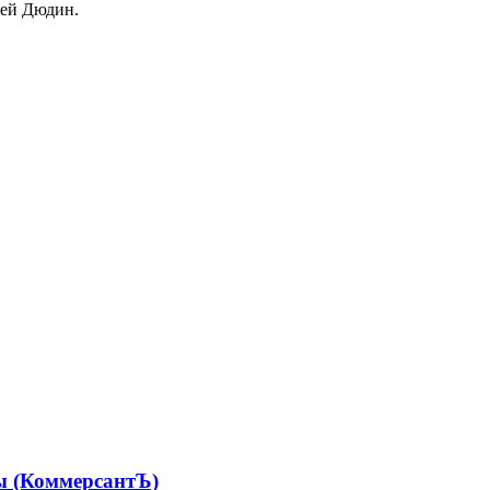
гей Дюдин.
ы (КоммерсантЪ)