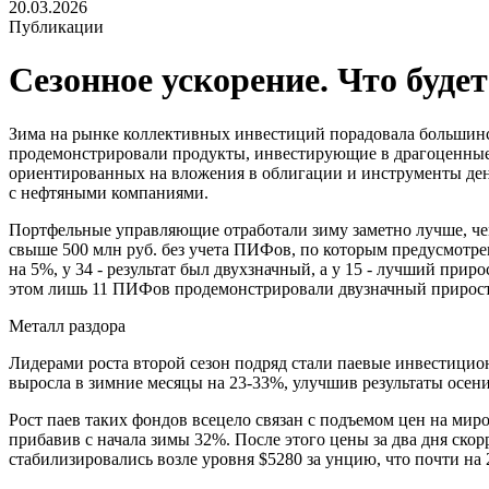
20.03.2026
Публикации
Сезонное ускорение. Что буд
Зима на рынке коллективных инвестиций порадовала большин
продемонстрировали продукты, инвестирующие в драгоценные
ориентированных на вложения в облигации и инструменты ден
с нефтяными компаниями.
Портфельные управляющие отработали зиму заметно лучше, че
свыше 500 млн руб. без учета ПИФов, по которым предусмотр
на 5%, у 34 - результат был двухзначный, а у 15 - лучший при
этом лишь 11 ПИФов продемонстрировали двузначный прирост 
Металл раздора
Лидерами роста второй сезон подряд стали паевые инвестицио
выросла в зимние месяцы на 23-33%, улучшив результаты осен
Рост паев таких фондов всецело связан с подъемом цен на мир
прибавив с начала зимы 32%. После этого цены за два дня скор
стабилизировались возле уровня $5280 за унцию, что почти на