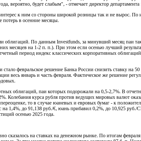
 года, вероятно, будет слабым", - отмечает директор департам
 интерес к ним со стороны широкой розницы так и не вырос. По
е потерь в осенние месяцы.
и облигаций. По данным Investfunds, за минувший месяц паи т
нних месяцев на 1-2 п. п.). При этом если осенью лучший резул
 отчетный период индекс классических корпоративных облига
стало февральское решение Банка России снизить ставку на 50 б
ации весь январь и часть февраля. Фактическое же решение регу
одовых.
ютных облигаций, паи которых подорожали на 0,5-2,7%. В отче
%. Колебания курса рубля против ведущих мировых валют оказа
ереоценке, то в случае юаневых и евровых бумаг - к положител
ос на 1,4%, до 91,138 руб./€, юань прибавил 0,2%, до 10,925 ру
естиций осенью 2025 года.
о сказалось на ставках на денежном рынке. По итогам февраля с