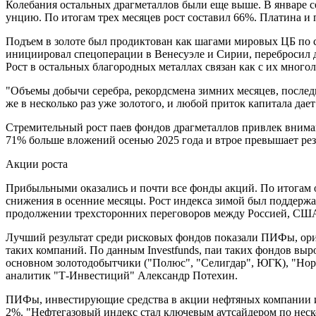
Колебания остальных драгметаллов были еще выше. В январе сер
унцию. По итогам трех месяцев рост составил 66%. Платина и 
Подъем в золоте был продиктован как шагами мировых ЦБ по 
инициировал спецоперации в Венесуэле и Сирии, перебросил 
Рост в остальных благородных металлах связан как с их много
"Объемы добычи серебра, рекордсмена зимних месяцев, последн
же в несколько раз уже золотого, и любой приток капитала дае
Стремительный рост паев фондов драгметаллов привлек внимани
71% больше вложений осенью 2025 года и втрое превышает рез
Акции роста
Прибыльными оказались и почти все фонды акций. По итогам о
снижения в осенние месяцы. Рост индекса зимой был поддержан
продолжении трехсторонних переговоров между Россией, СШ
Лучший результат среди рисковых фондов показали ПИФы, ор
таких компаний. По данным Investfunds, паи таких фондов выро
основном золотодобытчики ("Полюс", "Селигдар", ЮГК), "Норн
аналитик "Т-Инвестиций" Александр Потехин.
ПИФы, инвестирующие средства в акции нефтяных компании ил
2%. "Нефтегазовый индекс стал ключевым аутсайдером по неско