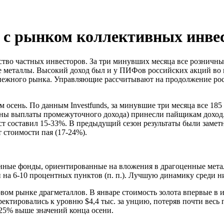
ет с рынком коллективных инв
ство частных инвесторов. За три минувших месяца все рознич
 металлы. Высокий доход был и у ПИФов российских акций во 
ежного рынка. Управляющие рассчитывают на продолжение роста
м осень. По данным Investfunds, за минувшие три месяца все
ены выплаты промежуточного дохода) принесли пайщикам доход.
рост составил 15-33%. В предыдущий сезон результаты были заме
стоимости пая (17-24%).
нные фонды, ориентированные на вложения в драгоценные метал
и на 6-10 процентных пунктов (п. п.). Лучшую динамику среди 
овом рынке драгметаллов. В январе стоимость золота впервые в 
ректировались к уровню $4,4 тыс. за унцию, потеряв почти весь 
 25% выше значений конца осени.