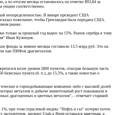
, а по итогам месяца остановилось на отметке $93,84 за
за унцию соответственно.
ской неопределенностью. В январе президент США
ысказал пожелание, чтобы Гренландия была передана США.
ровом рынке.
ки только за прошлый год вырос на 15%. Рынок серебра к тому
вая" Иван Кузнецов.
ие фонды за зимние месяцы составили 13,5 млрд руб. Это на
али паи ПИФов драгметаллов.
крепился возле уровня 2800 пунктов, отыграв большую часть
азисных пункта (б. п.), до 15,5%, а также новостью о
гические и горнодобывающие компании либо с высокой долей
 секторах металлов и добычи значительный рост показывали в
нках драгоценных и цветных металлов", - отмечает старший
%, при этом отраслевой индекс "Нефть и газ" потерял почти
кспортеров, дисконт Urals к Brent оставался заметным, а