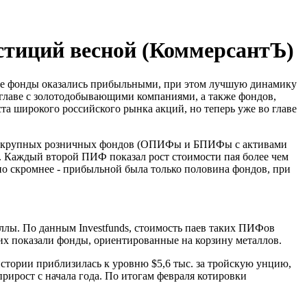
естиций весной (КоммерсантЪ)
ные фонды оказались прибыльными, при этом лучшую динамику
главе с золотодобывающими компаниями, а также фондов,
 широкого российского рынка акций, но теперь уже во главе
 185 крупных розничных фондов (ОПИФы и БПИФы с активами
 Каждый второй ПИФ показал рост стоимости пая более чем
тно скромнее - прибыльной была только половина фондов, при
лы. По данным Investfunds, стоимость паев таких ПИФов
них показали фонды, ориентированные на корзину металлов.
истории приблизилась к уровню $5,6 тыс. за тройскую унцию,
прирост с начала года. По итогам февраля котировки