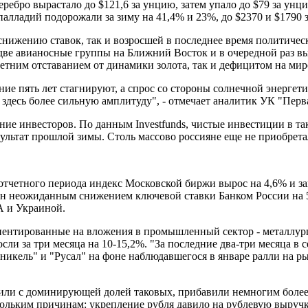
ебро вырастало до $121,6 за унцию, затем упало до $79 за унцию
палладий подорожали за зиму на 41,4% и 23%, до $2370 и $1790 
снижению ставок, так и возросшей в последнее время политиче
две авианосные группы на Ближний Восток и в очередной раз в
летним отставанием от динамики золота, так и дефицитом на ми
ие пять лет стагнируют, а спрос со стороны солнечной энергети
т здесь более сильную амплитуду", - отмечает аналитик УК "Пер
е инвесторов. По данным Investfunds, чистые инвестиции в так
ультат прошлой зимы. Столь массово россияне еще не приобрет
тчетного периода индекс Московской биржи вырос на 4,6% и за
 неожиданным снижением ключевой ставки Банком России на 50 б
А и Украиной.
иентированные на вложения в промышленный сектор - металлур
сли за три месяца на 10-15,2%. "За последние два-три месяца в
икель" и "Русал" на фоне наблюдавшегося в январе ралли на ры
и с доминирующей долей таковых, прибавили немногим более 1
льким причинам: укрепление рубля давило на рублевую выручку э