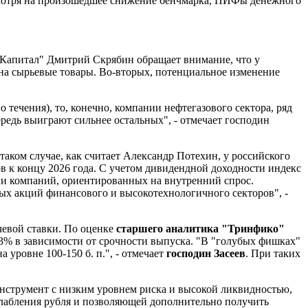
Несмотря на произошедшее снижение бенчмарка, ПИФы денежного
Капитал" Дмитрий Скрябин обращает внимание, что у
 на сырьевые товары. Во-вторых, потенциальное изменение
течения), то, конечно, компании нефтегазового сектора, ряд
редь выиграют сильнее остальных", - отмечает господин
таком случае, как считает Александр Потехин, у российского
в к концу 2026 года. С учетом дивидендной доходности индекс
ции компаний, ориентированных на внутренний спрос.
ых акций финансового и высокотехнологичного секторов", -
чевой ставки. По оценке
старшего аналитика "Тринфико"
2-3% в зависимости от срочности выпуска. "В "голубых фишках"
уровне 100-150 б. п.", - отмечает
господин Засеев
. При таких
нструмент с низким уровнем риска и высокой ликвидностью,
лабления рубля и позволяющей дополнительно получить