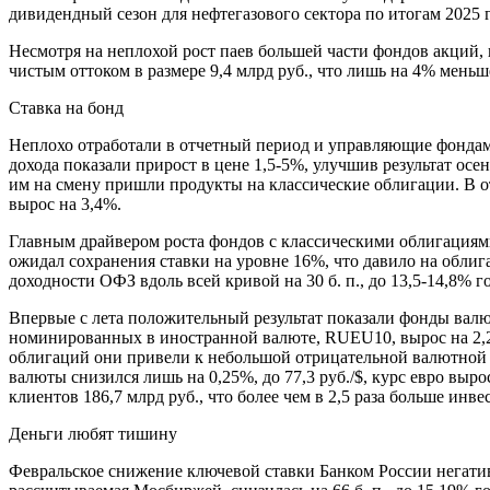
дивидендный сезон для нефтегазового сектора по итогам 2025
Несмотря на неплохой рост паев большей части фондов акций,
чистым оттоком в размере 9,4 млрд руб., что лишь на 4% меньш
Ставка на бонд
Неплохо отработали в отчетный период и управляющие фондам
дохода показали прирост в цене 1,5-5%, улучшив результат осе
им на смену пришли продукты на классические облигации. В
вырос на 3,4%.
Главным драйвером роста фондов с классическими облигациями 
ожидал сохранения ставки на уровне 16%, что давило на облиг
доходности ОФЗ вдоль всей кривой на 30 б. п., до 13,5-14,8% г
Впервые с лета положительный результат показали фонды вал
номинированных в иностранной валюте, RUEU10, вырос на 2,2
облигаций они привели к небольшой отрицательной валютной п
валюты снизился лишь на 0,25%, до 77,3 руб./$, курс евро выр
клиентов 186,7 млрд руб., что более чем в 2,5 раза больше инв
Деньги любят тишину
Февральское снижение ключевой ставки Банком России негативн