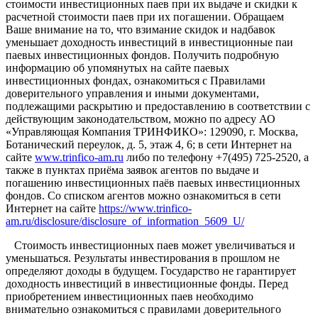
стоимости инвестиционных паев при их выдаче и скидки к
расчетной стоимости паев при их погашении. Обращаем
Ваше внимание на то, что взимание скидок и надбавок
уменьшает доходность инвестиций в инвестиционные паи
паевых инвестиционных фондов. Получить подробную
информацию об упомянутых на сайте паевых
инвестиционных фондах, ознакомиться с Правилами
доверительного управления и иными документами,
подлежащими раскрытию и предоставлению в соответствии с
действующим законодательством, можно по адресу АО
«Управляющая Компания ТРИНФИКО»: 129090, г. Москва,
Ботанический переулок, д. 5, этаж 4, 6; в сети Интернет на
сайте
www.trinfico-аm.ru
либо по телефону +7(495) 725-2520, а
также в пунктах приёма заявок агентов по выдаче и
погашению инвестиционных паёв паевых инвестиционных
фондов. Со списком агентов можно ознакомиться в сети
Интернет на сайте
https://www.trinfico-
am.ru/disclosure/disclosure_of_information_5609_U/
Стоимость инвестиционных паев может увеличиваться и
уменьшаться. Результаты инвестирования в прошлом не
определяют доходы в будущем. Государство не гарантирует
доходность инвестиций в инвестиционные фонды. Перед
приобретением инвестиционных паев необходимо
внимательно ознакомиться с правилами доверительного