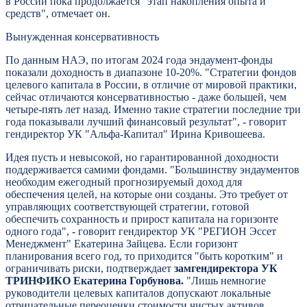
в России пока продолжается "этап накопления опыта и
средств", отмечает он.
Вынужденная консервативность
По данным НАЭ, по итогам 2024 года эндаумент-фонды
показали доходность в диапазоне 10-20%. "Стратегии фондов
целевого капитала в России, в отличие от мировой практики,
сейчас отличаются консервативностью - даже большей, чем
четыре-пять лет назад. Именно такие стратегии последние три
года показывали лучший финансовый результат", - говорит
гендиректор УК "Альфа-Капитал" Ирина Кривошеева.
Идея пусть и невысокой, но гарантированной доходности
поддерживается самими фондами. "Большинству эндаументов
необходим ежегодный прогнозируемый доход для
обеспечения целей, на которые они созданы. Это требует от
управляющих соответствующей стратегии, готовой
обеспечить сохранность и прирост капитала на горизонте
одного года", - говорит гендиректор УК "РЕГИОН Эссет
Менеджмент" Екатерина Зайцева. Если горизонт
планирования всего год, то приходится "быть коротким" и
ограничивать риски, подтверждает
замгендиректора УК
ТРИНФИКО Екатерина Горбунова.
"Лишь немногие
руководители целевых капиталов допускают локальные
отрицательные переоценки стоимости чистых активов