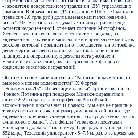
сформированные за счет благотворительных пожертвований,
- находятся в доверительном управлении (ДУ) управляющих
компаний. В объеме рынка ДУ (по данным ЦБ, на 31 марта он
превысил 2,8 трлн руб.) доля целевых капиталов невелика -
всего 5,5%. Это заставляет думать, что индустрия все еще
остается недооцененной, отмечает господин Митрофанов.
Хотя ее значение очень велико, считает он, ведь задача
эндаументов - сохранять капитал, иметь предсказуемый поток
доходов, который не зависит ни от государства, ни от трафика
денег жертвователей и позволяет на стабильной основе
планировать операционную деятельность учебных и
медицинских заведений, благотворительных фондов и
социально значимых направлений.
Об этом на панельной дискуссии "Развитие эндаументов: от
вызовов к новым возможностям" IX Форума
"Эндаументы-2025. Инвестиции на века", организованного
Фондом Потанина при поддержке Минэкономразвития в
апреле 2025 года, говорил профессор Российской
экономической школы Олег Шибанов: "Мы еще не пришли к
такому состоянию, как, например, американский рынок, где
эндаументы крупных университетов - это существенная часть
финансового рынка". Эти фонды "управляют десятками
миллиардов долларов" (например, Гарвардский университет -
$52 млрд, Техасский университет - $47,5 млрд), в то время как