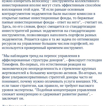
нужно изобретать велосипед": инструменты коллективного
инвестирования вполне могут стать эффективным способом
воплощения этой идеи. "И если раньше основным
контраргументом эндаументов были высокие комиссии в
открытые паевые инвестиционные фонды, то биржевые
паевые инвестиционные фонды - ответ на него", - считает он.
Здесь, по его словам, фокус смещается со стандартизации
инвестстратегий разных эндаументов на стандартизацию
инструментов, позволяющих наполнить портфели разных
эндаументов. Решается одна и та же задача по оптимизации
ресурсов на управление большим числом портфелей, но
используется проверенный временем инструмент.
"Мы наблюдаем тренд на перенос управления в
аффилированные структуры доноров", - фиксирует господин
Тимофеев. Во-первых, это естественная реакция на
экономическую неопределенность и стремление крупных
жертвователей к большему контролю активов. Во-вторых, на
фоне ультраконсервативных стратегий доноры часто не
понимают, почему нужно оплачивать услуги внешних УК,
если такие стратегии, как правило, не требуют высокого
уровня экспертизы. "Подобная концентрация управления
снижает конкуренцию и сдерживает развитие рынка", -
заключает он.