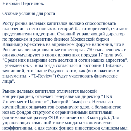
Николай Персиянов.
Особые условия для роста
Росту рынка целевых капиталов должно способствовать
включение в него новых категорий благотворителей, считают
представители индустрии. Старший управляющий директор
по продажам и развитию бизнеса Московской биржи
Владимир Крекотень на апрельском форуме напомнил, что в
России квалифицированные инвесторы - 750 тыс. человек - и
они аккумулируют в своих вложениях порядка 17 трлн руб.
"Среди них наверняка есть десятки и сотни наших адресатов",
- убежден он. С ним тогда согласился и господин Шибанов,
заявивший, что "наше будущее в том, как (во вложениях в
эндаументы. - "Ъ-Review") будут участвовать физические
лица".
Рынок целевых капиталов отличается высокой
концентрацией, отмечает генеральный директор "ТКБ
Инвестмент Партнерс" Дмитрий Тимофеев. Несколько
крупнейших эндаументов формируют ядро, а большинство
новых фондов стартуют с ограниченными капиталами
(минимальный размер ФЦК начинается с 3 млн руб.). Для
управляющих компаний такие мандаты экономически
неэффективны, а для самих фондов инвестдоход слишком мал,