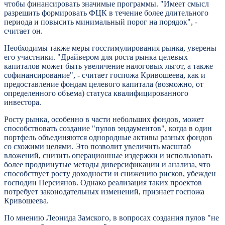
чтобы финансировать значимые программы. "Имеет смысл
разрешить формировать ФЦК в течение более длительного
периода и повысить минимальный порог на порядок", -
считает он.
Необходимы также меры госстимулирования рынка, уверены
его участники. "Драйвером для роста рынка целевых
капиталов может быть увеличение налоговых льгот, а также
софинансирование", - считает госпожа Кривошеева, как и
предоставление фондам целевого капитала (возможно, от
определенного объема) статуса квалифицированного
инвестора.
Росту рынка, особенно в части небольших фондов, может
способствовать создание "пулов эндаументов", когда в один
портфель объединяются однородные активы разных фондов
со схожими целями. Это позволит увеличить масштаб
вложений, снизить операционные издержки и использовать
более продвинутые методы диверсификации и анализа, что
способствует росту доходности и снижению рисков, убежден
господин Персиянов. Однако реализация таких проектов
потребует законодательных изменений, признает госпожа
Кривошеева.
По мнению Леонида Замского, в вопросах создания пулов "не