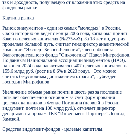
так и доходность, получаемую от вложения этих средств на
фондовом рынке.
Картина рынка
Рынок эндаументов - один из самых "молодых" в России.
Свою историю он ведет с конца 2006 года, когда был принят
Закон о целевых капиталах (№275-ФЗ). За 18 лет индустрия
проделала большой путь, считает гендиректор аналитической
компании "Эксперт Бизнес-Решения", член набсовета
благотворительного фонда "Онкологика" Павел Митрофанов.
По данным Национальной ассоциации эндаументов (НАЭ),
на конец 2024 года насчитывалось 407 целевых капиталов на
155,6 млрд руб. (рост на 8,6% к 2023 году). "Это можно
считать безусловным достижением отрасли", - убежден
господин Митрофанов.
Увеличение объема рынка почти в шесть раз за последние
пять лет обеспечено в основном за счет формирования
целевых капиталов в Фонде Потанина (первый в России
эндаумент, почти на 100 млрд руб.), отмечает директор
департамента продаж ТКБ "Инвестмент Партнерс" Леонид
Замской.
Средства эндаумент-фондов - целевые капиталы,