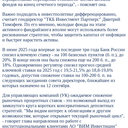
фондов на конец отчетного периода", - поясняет она.
Важно подходить к инвестполитике дифференцированно,
считает гендиректор "ТКБ Инвестмент Партнерс" Дмитрий
Тимофеев. По его мнению, молодые фонды на этапе
активного фандрайзинга вполне могут использовать более
рискованные стратегии, чтобы защитить капитал от инфляции
и быстрее нарастить активы.
В июне 2025 года впервые за последние три года Банк России
снизил ключевую ставку - на 100 базисных пунктов (б. п.), до
20%. В конце июля она была снижена еще на 200 б. п., до
18%. Одновременно регулятор снизил прогноз средней
ключевой ставки на 2025 год с 19,5-21,5% до 18,8-19,6%
годовых, допустив снижение ставки на 100-200 б. п. на
следующих заседаниях совета директоров, ближайшее из
которых назначено на 12 сентября.
Для управляющих компаний (УК) ожидаемое снижение
рыночных процентных ставок - это возможный выход из
замкнутого круга коротких консервативных депозитных
стратегий. "Мы видим интерес к облигациям и другим
возможностям, которые открывает текущий рыночный цикл",
- говорит глава направления по работе с
институциональными клиентами АО "ВИМ Инвестиции"